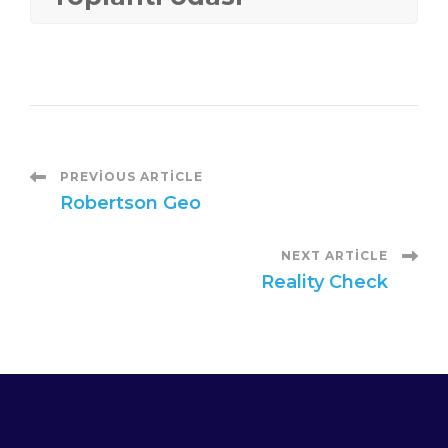
P
PREVIOUS ARTICLE
Robertson Geo
o
NEXT ARTICLE
s
Reality Check
t
N
a