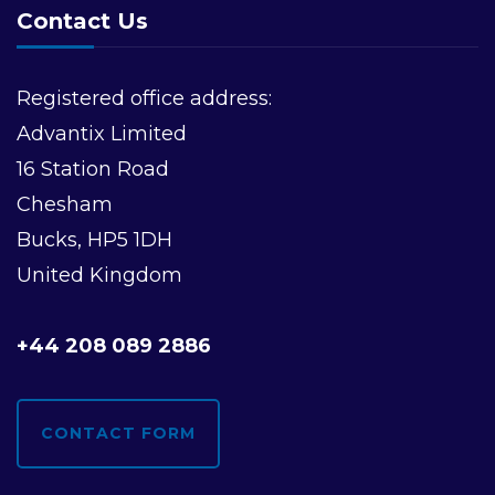
Contact Us
v
i
Registered office address:
Advantix Limited
g
16 Station Road
a
Chesham
Bucks, HP5 1DH
t
United Kingdom
i
+44 208 089 2886
o
n
CONTACT FORM