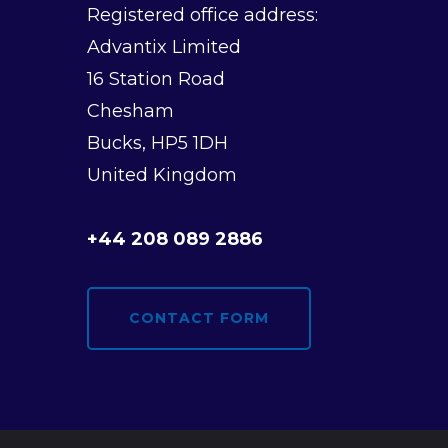
v
Registered office address:
i
Advantix Limited
16 Station Road
g
Chesham
a
Bucks, HP5 1DH
United Kingdom
t
+44 208 089 2886
i
o
CONTACT FORM
n