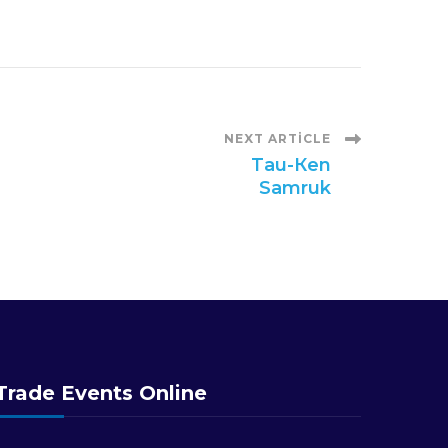
NEXT ARTICLE
Tau-Кen
Samruk
Trade Events Online