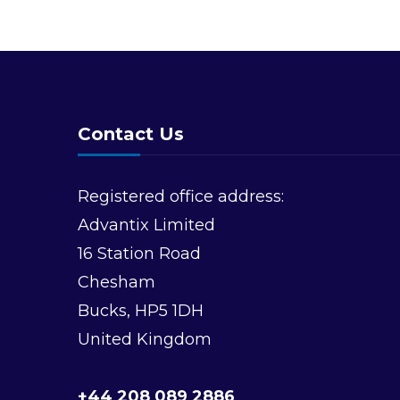
s
t
N
a
Contact Us
v
Registered office address:
i
Advantix Limited
16 Station Road
g
Chesham
a
Bucks, HP5 1DH
United Kingdom
t
+44 208 089 2886