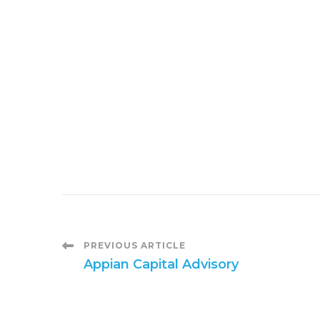
P
PREVIOUS ARTICLE
Appian Capital Advisory
o