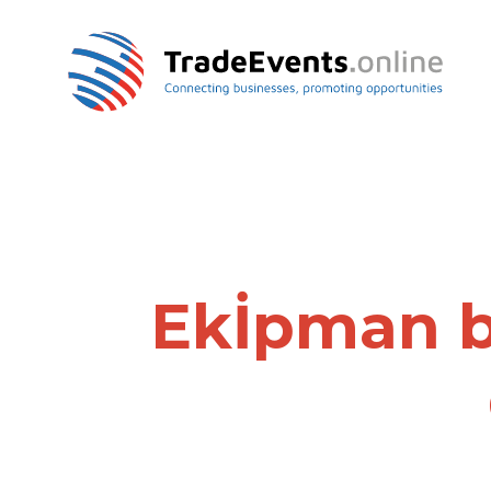
Ekİpman b