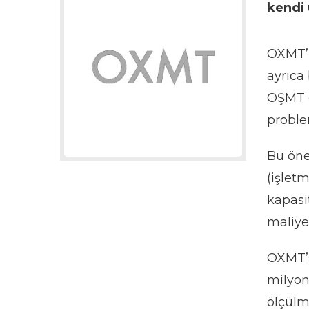
kendi 
OXMT’n
ayrıca
OŞMT e
proble
Bu öne
(işlet
kapasi
maliye
OXMT’s
milyon
ölçülm