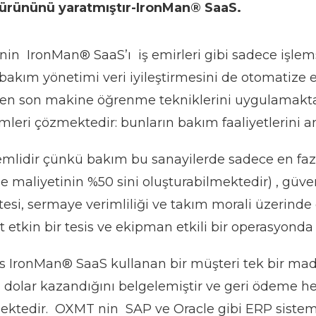
ürününü yaratmıştır-IronMan® SaaS.
in IronMan® SaaS’ı iş emirleri gibi sadece işlemse
 bakım yönetimi veri iyileştirmesini de otomatize 
n son makine öğrenme tekniklerini uygulamakta ve
mleri çözmektedir: bunların bakım faaliyetlerini 
mlidir çünkü bakım bu sanayilerde sadece en fazla
me maliyetinin %50 sini oluşturabilmektedir) , güve
tesi, sermaye verimliliği ve takım morali üzerinde d
t etkin bir tesis ve ekipman etkili bir operasyond
 IronMan® SaaS kullanan bir müşteri tek bir made
 dolar kazandığını belgelemiştir ve geri ödeme her
ektedir. OXMT nin SAP ve Oracle gibi ERP sistemle