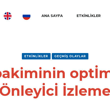
ANA SAYFA
ETKINLIKLER
ETKINLIKLER
GEÇMIŞ OLAYLAR
akiminin optİm
Önleyİcİ İzlem