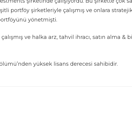
estments şirketinde çalışıyordu. Bu şirkette çok s
itli portföy şirketleriyle çalışmış ve onlara stratej
ortföyünü yönetmişti.
çalışmış ve halka arz, tahvil ihracı, satın alma & bir
 Bölümü’nden yüksek lisans derecesi sahibidir.