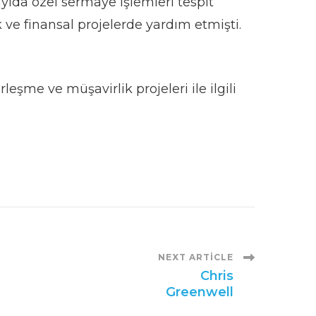
ayıda özel sermaye işlemleri tespit
ik ve finansal projelerde yardım etmişti.
leşme ve müşavirlik projeleri ile ilgili
NEXT ARTICLE
Chris
Greenwell