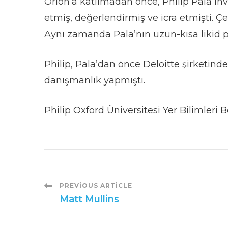
Orion’a katılmadan önce, Philip Pala Inv
etmiş, değerlendirmiş ve icra etmişti. Çeş
Aynı zamanda Pala’nın uzun-kısa likid p
Philip, Pala’dan önce Deloitte şirketinde 
danışmanlık yapmıştı.
Philip Oxford Üniversitesi Yer Bilimleri
Post
PREVIOUS ARTICLE
Matt Mullins
Navigation