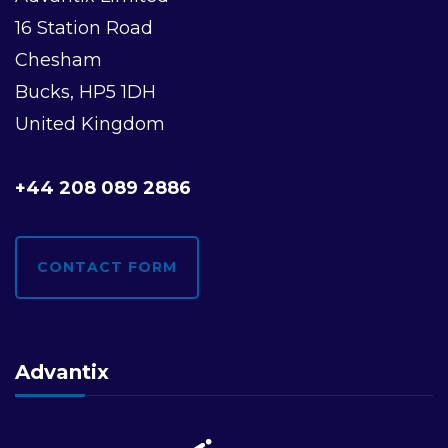
g
16 Station Road
a
Chesham
Bucks, HP5 1DH
t
United Kingdom
i
+44 208 089 2886
o
n
CONTACT FORM
Advantix