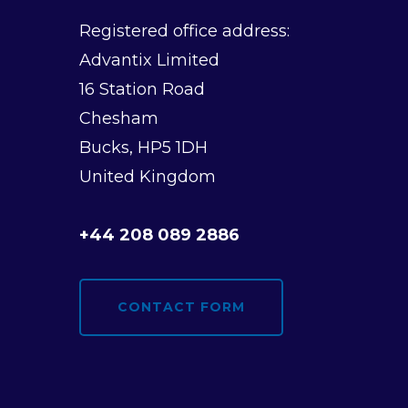
v
Registered office address:
i
Advantix Limited
g
16 Station Road
Chesham
a
Bucks, HP5 1DH
t
United Kingdom
i
+44 208 089 2886
o
n
CONTACT FORM