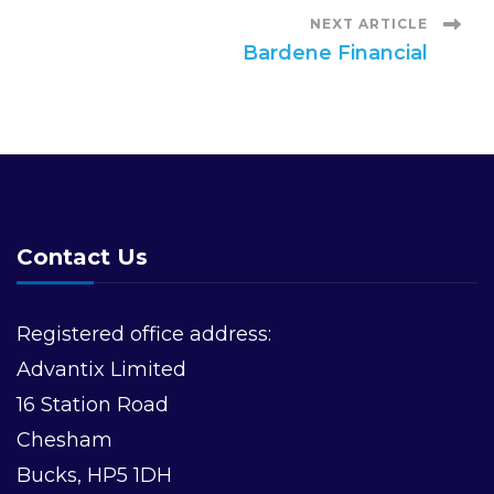
s
NEXT ARTICLE
Bardene Financial
t
N
a
v
Contact Us
i
Registered office address:
g
Advantix Limited
16 Station Road
a
Chesham
t
Bucks, HP5 1DH