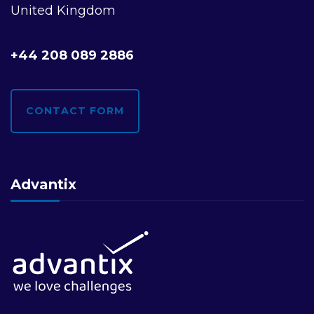
United Kingdom
i
o
+44 208 089 2886
n
CONTACT FORM
Advantix