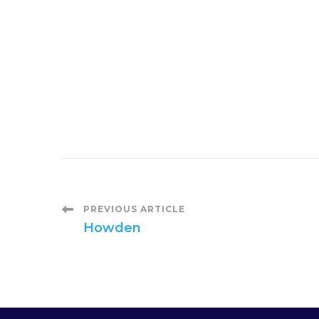
P
PREVIOUS ARTICLE
Howden
o
s