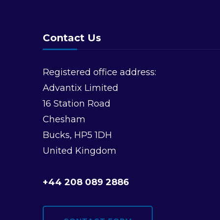
t
N
Contact Us
a
v
Registered office address:
Advantix Limited
i
16 Station Road
Chesham
g
Bucks, HP5 1DH
a
United Kingdom
t
+44 208 089 2886
i