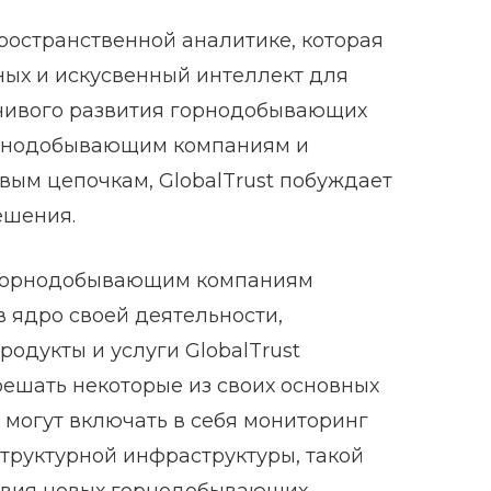
пространственной аналитике, которая
ных и искусвенный интеллект для
йчивого развития горнодобывающих
орнодобывающим компаниям и
вым цепочкам, GlobalTrust побуждает
ешения.
ь горнодобывающим компаниям
в ядро своей деятельности,
одукты и услуги GlobalTrust
шать некоторые из своих основных
 могут включать в себя мониторинг
труктурной инфраструктуры, такой
ствия новых горнодобывающих