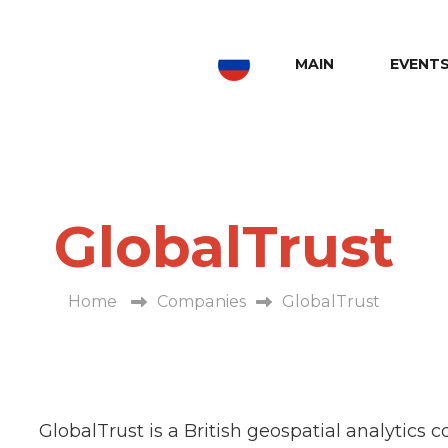
MAIN
EVENT
GlobalTrust
Home
Companies
GlobalTrust
GlobalTrust is a British geospatial analytics 